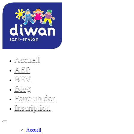
Accueil
AEP
BEV
Blog
Faire un don
Inscription
Accueil