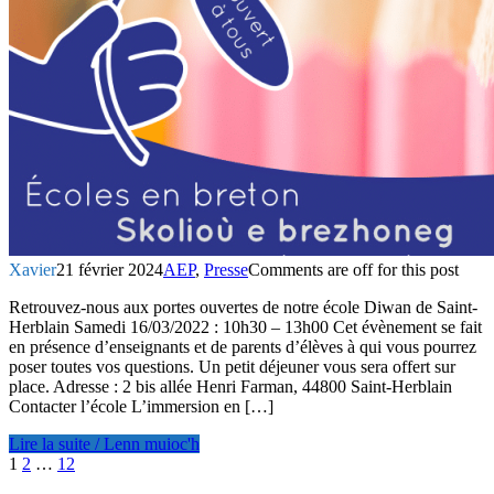
Xavier
21 février 2024
AEP
,
Presse
Comments are off for this post
Retrouvez-nous aux portes ouvertes de notre école Diwan de Saint-
Herblain Samedi 16/03/2022 : 10h30 – 13h00 Cet évènement se fait
en présence d’enseignants et de parents d’élèves à qui vous pourrez
poser toutes vos questions. Un petit déjeuner vous sera offert sur
place. Adresse : 2 bis allée Henri Farman, 44800 Saint-Herblain
Contacter l’école L’immersion en […]
Lire la suite / Lenn muioc'h
1
2
…
12
Navigation