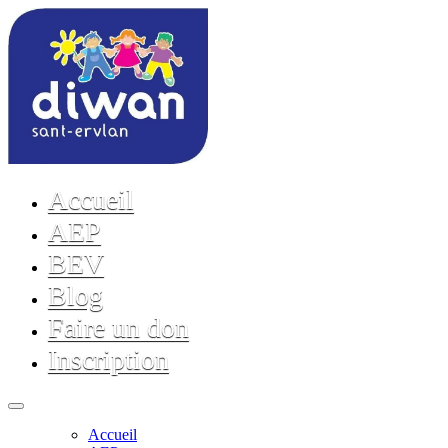
Accueil
AEP
BEV
Blog
Faire un don
Inscription
Accueil