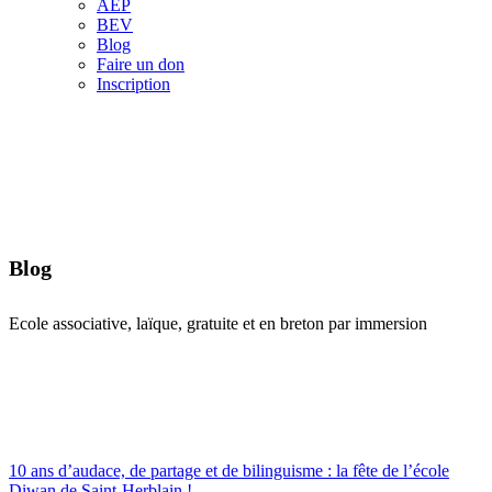
AEP
BEV
Blog
Faire un don
Inscription
Blog
Ecole associative, laïque, gratuite et en breton par immersion
10 ans d’audace, de partage et de bilinguisme : la fête de l’école
Diwan de Saint-Herblain !