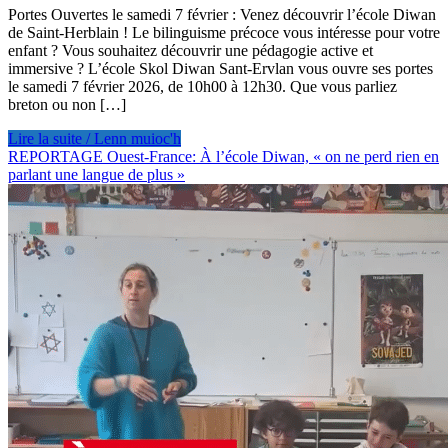
Portes Ouvertes le samedi 7 février : Venez découvrir l’école Diwan
de Saint-Herblain ! Le bilinguisme précoce vous intéresse pour votre
enfant ? Vous souhaitez découvrir une pédagogie active et
immersive ? L’école Skol Diwan Sant-Ervlan vous ouvre ses portes
le samedi 7 février 2026, de 10h00 à 12h30. Que vous parliez
breton ou non […]
Lire la suite / Lenn muioc'h
REPORTAGE Ouest-France: À l’école Diwan, « on ne perd rien en
parlant une langue de plus »