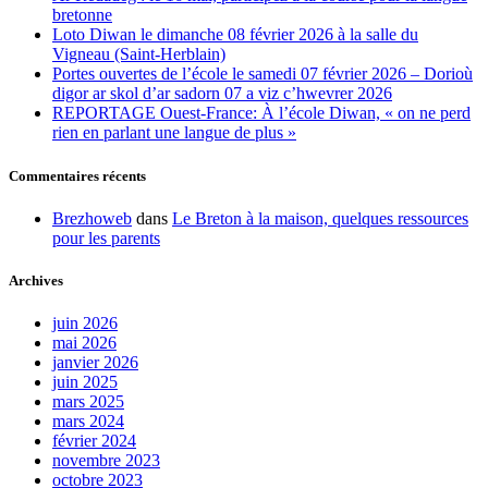
bretonne
Loto Diwan le dimanche 08 février 2026 à la salle du
Vigneau (Saint-Herblain)
Portes ouvertes de l’école le samedi 07 février 2026 – Dorioù
digor ar skol d’ar sadorn 07 a viz c’hwevrer 2026
REPORTAGE Ouest-France: À l’école Diwan, « on ne perd
rien en parlant une langue de plus »
Commentaires récents
Brezhoweb
dans
Le Breton à la maison, quelques ressources
pour les parents
Archives
juin 2026
mai 2026
janvier 2026
juin 2025
mars 2025
mars 2024
février 2024
novembre 2023
octobre 2023