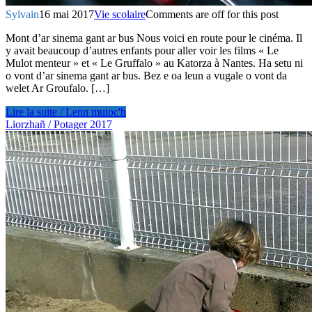
Sylvain
16 mai 2017
Vie scolaire
Comments are off for this post
Mont d’ar sinema gant ar bus Nous voici en route pour le cinéma. Il
y avait beaucoup d’autres enfants pour aller voir les films « Le
Mulot menteur » et « Le Gruffalo » au Katorza à Nantes. Ha setu ni
o vont d’ar sinema gant ar bus. Bez e oa leun a vugale o vont da
welet Ar Groufalo. […]
Lire la suite / Lenn muioc'h
Liorzhañ / Potager 2017