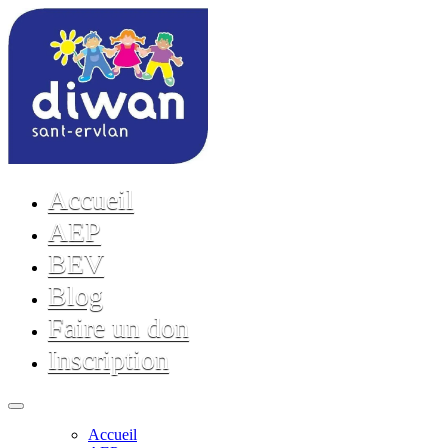
Accueil
AEP
BEV
Blog
Faire un don
Inscription
Accueil