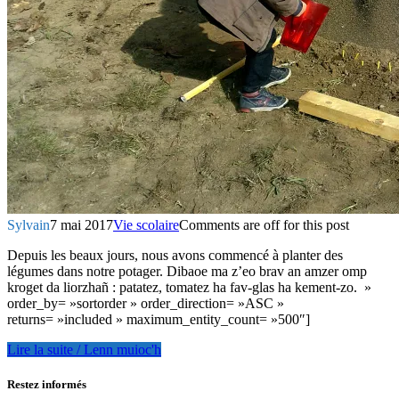
Sylvain
7 mai 2017
Vie scolaire
Comments are off for this post
Depuis les beaux jours, nous avons commencé à planter des
légumes dans notre potager. Dibaoe ma z’eo brav an amzer omp
kroget da liorzhañ : patatez, tomatez ha fav-glas ha kement-zo. »
order_by= »sortorder » order_direction= »ASC »
returns= »included » maximum_entity_count= »500″]
Lire la suite / Lenn muioc'h
Restez informés