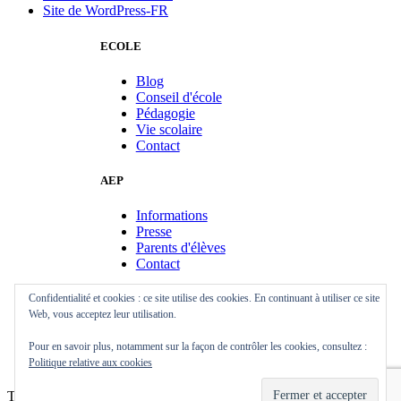
Site de WordPress-FR
ECOLE
Blog
Conseil d'école
Pédagogie
Vie scolaire
Contact
AEP
Informations
Presse
Parents d'élèves
Contact
Confidentialité et cookies : ce site utilise des cookies. En continuant à utiliser ce site
BEV
Web, vous acceptez leur utilisation.
Informations
Pour en savoir plus, notamment sur la façon de contrôler les cookies, consultez :
Manifestations
Politique relative aux cookies
Contact
Thème :
Illdy
.
© AEP Skol Diwan Sant-Ervlan Copyright. Tous