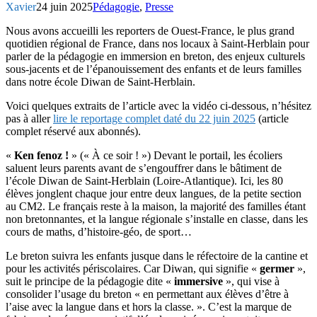
Xavier
24 juin 2025
Pédagogie
,
Presse
Nous avons accueilli les reporters de Ouest-France, le plus grand
quotidien régional de France, dans nos locaux à Saint-Herblain pour
parler de la pédagogie en immersion en breton, des enjeux culturels
sous-jacents et de l’épanouissement des enfants et de leurs familles
dans notre école Diwan de Saint-Herblain.
Voici quelques extraits de l’article avec la vidéo ci-dessous, n’hésitez
pas à aller
lire le reportage complet daté du 22 juin 2025
(article
complet réservé aux abonnés).
«
Ken fenoz !
» (« À ce soir ! ») Devant le portail, les écoliers
saluent leurs parents avant de s’engouffrer dans le bâtiment de
l’école Diwan de Saint-Herblain (Loire-Atlantique). Ici, les 80
élèves jonglent chaque jour entre deux langues, de la petite section
au CM2. Le français reste à la maison, la majorité des familles étant
non bretonnantes, et la langue régionale s’installe en classe, dans les
cours de maths, d’histoire-géo, de sport…
Le breton suivra les enfants jusque dans le réfectoire de la cantine et
pour les activités périscolaires. Car Diwan, qui signifie «
germer
»,
suit le principe de la pédagogie dite «
immersive
», qui vise à
consolider l’usage du breton « en permettant aux élèves d’être à
l’aise avec la langue dans et hors la classe. ». C’est la marque de