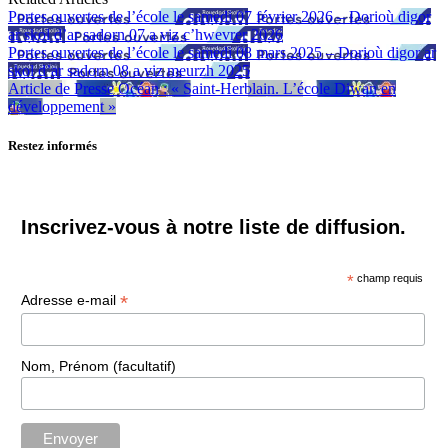
Portes ouvertes de l’école le samedi 07 février 2026 – Dorioù digor
ar skol d’ar sadorn 07 a viz c’hwevrer 2026
Portes ouvertes de l’école le samedi 08 mars 2025 – Dorioù digor ar
skol d’ar sadorn 08 a viz meurzh 2025
Article de Presse Océan : « Saint-Herblain. L’école Diwan en
développement »
Restez informés
Inscrivez-vous à notre liste de diffusion.
*
champ requis
*
Adresse e-mail
Nom, Prénom (facultatif)