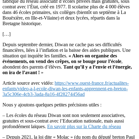
fabrique du réseau associatif d’écoles privées mais gratuites, sous
contrat avec l’État, créé en 1977. Il scolarise plus de 4 000 élèves
dans 46 écoles primaires, six collèges (bientôt un septième à La
Bouëxière, en Ille-et-Vilaine) et deux lycées, répartis dans la
Bretagne historique.
[…]
Depuis septembre dernier, Diwan ne cache pas ses difficultés
financières, liées à l’inflation et la baisse des aides publiques. Une
situation qui inquiète les familles.
« Alors on organise des
événements, on vend des crêpes, on se bouge pour l’école
,
abondent des parents d’élèves.
Tant qu’il y a l’envie et l’énergie,
on ira de l’avant !
»
Article source avec vidéo:
https://www.ouest-france.fr/actualites-
enfants/video-a-l-ecole-diwan-les-enfants-apprennent-en-breton-
3a5c306e-4cb3-3ada-8a16-4f28274456ad
Nous y ajoutons quelques petites précisions utiles :
– Les écoles du réseau Diwan sont non seulement associatives,
gratuites et sous-contrat avec l’Education nationale, mais aussi
profondément laïques.
En savoir plus sur la Charte du réseau
– Depuis 2021, la loi dite « Molac » (du nom du député breton Paul