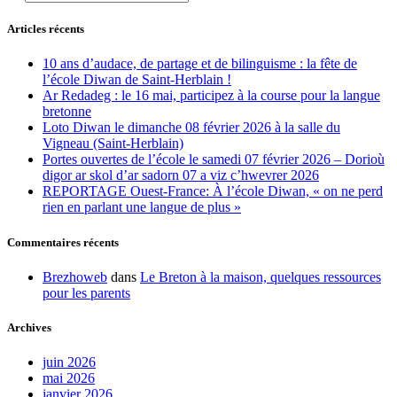
Articles récents
10 ans d’audace, de partage et de bilinguisme : la fête de
l’école Diwan de Saint-Herblain !
Ar Redadeg : le 16 mai, participez à la course pour la langue
bretonne
Loto Diwan le dimanche 08 février 2026 à la salle du
Vigneau (Saint-Herblain)
Portes ouvertes de l’école le samedi 07 février 2026 – Dorioù
digor ar skol d’ar sadorn 07 a viz c’hwevrer 2026
REPORTAGE Ouest-France: À l’école Diwan, « on ne perd
rien en parlant une langue de plus »
Commentaires récents
Brezhoweb
dans
Le Breton à la maison, quelques ressources
pour les parents
Archives
juin 2026
mai 2026
janvier 2026