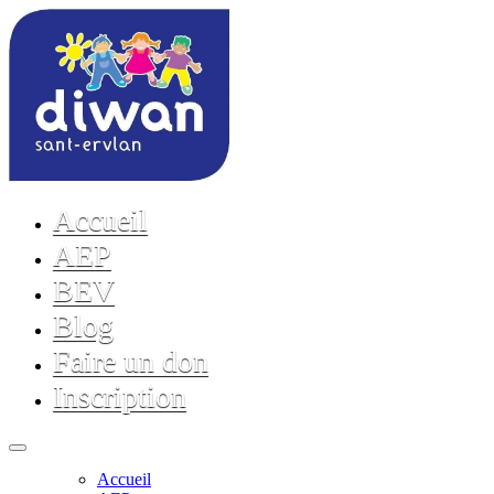
Accueil
AEP
BEV
Blog
Faire un don
Inscription
Accueil