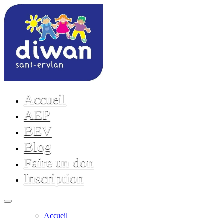
Accueil
AEP
BEV
Blog
Faire un don
Inscription
Accueil