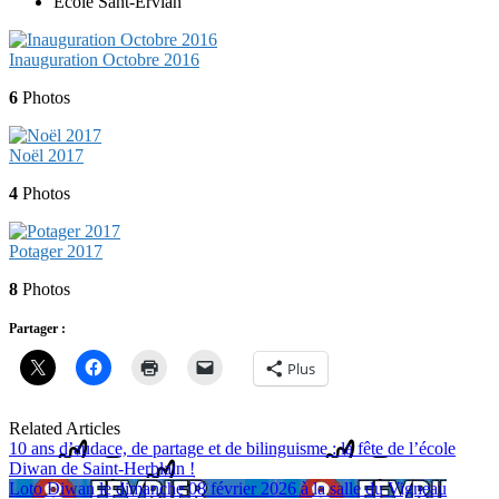
Ecole Sant-Ervlan
Inauguration Octobre 2016
6
Photos
Noël 2017
4
Photos
Potager 2017
8
Photos
Partager :
Plus
Related Articles
10 ans d’audace, de partage et de bilinguisme : la fête de l’école
Diwan de Saint-Herblain !
Loto Diwan le dimanche 08 février 2026 à la salle du Vigneau