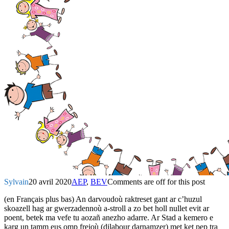
Sylvain
20 avril 2020
AEP
,
BEV
Comments are off for this post
(en Français plus bas) An darvoudoù raktreset gant ar c’huzul
skoazell hag ar gwerzadennoù a-stroll a zo bet holl nullet evit ar
poent, betek ma vefe tu aozañ anezho adarre. Ar Stad a kemero e
karg un tamm eus omp frejoù (dilabour darnamzer) met ket pep tra