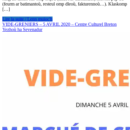
(feurm ar batimantoù, resteul omp dleoù, fakturennoù…). Klaskomp
[…]
Lire la suite / Lenn muioc'h
VIDE-GRENIERS – 5 AVRIL 2020 – Centre Culturel Breton
Yezhoù ha Sevenadur