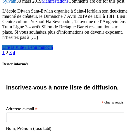
Sylvain
30 mars 2019
Manifestations
Comments are off for this post
L’école Diwan Sant-Ervlan organise à Saint-Herblain son deuxième
marché de créateur, le Dimanche 7 Avril 2019 de 10H à 18H. Lieu :
Centre culturel Yezhoù Ha Sevenadur, 12 avenue de l’Angevinière.
Tram Ligne 3 – arrêt Sillon de Bretagne Bar et restauration sur
place. Si vous souhaitez plus d’informations ou devenir exposant,
n’hésitez pas à […]
Lire la suite / Lenn muioc'h
1
2
3
4
Navigation
Restez informés
des
articles
Inscrivez-vous à notre liste de diffusion.
*
champ requis
*
Adresse e-mail
Nom, Prénom (facultatif)