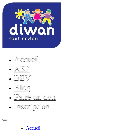
Accueil
AEP
BEV
Blog
Faire un don
Inscription
Accueil