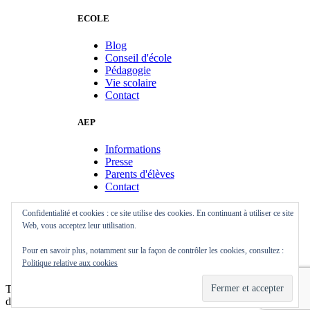
ECOLE
Blog
Conseil d'école
Pédagogie
Vie scolaire
Contact
AEP
Informations
Presse
Parents d'élèves
Contact
Confidentialité et cookies : ce site utilise des cookies. En continuant à utiliser ce site
BEV
Web, vous acceptez leur utilisation.
Informations
Pour en savoir plus, notamment sur la façon de contrôler les cookies, consultez :
Manifestations
Politique relative aux cookies
Contact
Thème :
Illdy
.
© AEP Skol Diwan Sant-Ervlan Copyright. Tous
droits réservés.