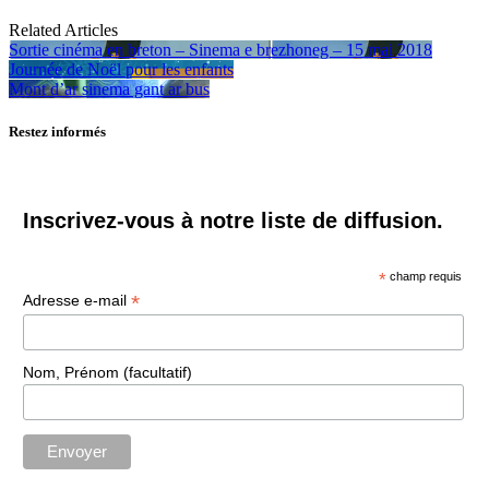
Related Articles
Sortie cinéma en breton – Sinema e brezhoneg – 15 mai 2018
Journée de Noël pour les enfants
Mont d’ar sinema gant ar bus
Restez informés
Inscrivez-vous à notre liste de diffusion.
*
champ requis
*
Adresse e-mail
Nom, Prénom (facultatif)