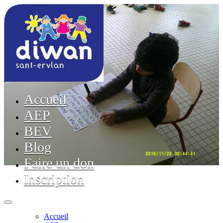
Accueil
AEP
BEV
Blog
Faire un don
Inscription
Accueil