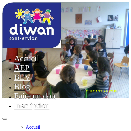
Accueil
AEP
BEV
Blog
Faire un don
Inscription
Accueil